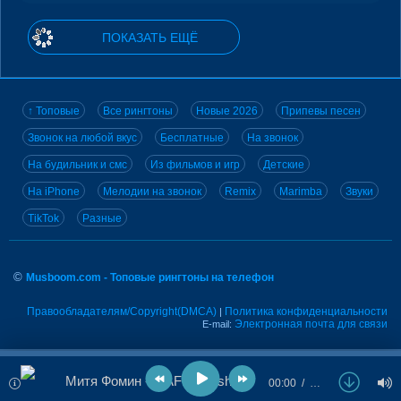
ПОКАЗАТЬ ЕЩЁ
↑ Топовые
Все рингтоны
Новые 2026
Припевы песен
Звонок на любой вкус
Бесплатные
На звонок
На будильник и смс
Из фильмов и игр
Детские
На iPhone
Мелодии на звонок
Remix
Marimba
Звуки
TikTok
Разные
©
Musboom.com - Топовые рингтоны на телефон
Правообладателям/Copyright(DMCA)
Политика конфиденциальности
|
Электронная почта для связи
E-mail:
Митя Фомин - MAFIA (Sasha First Remix)
00:00
…