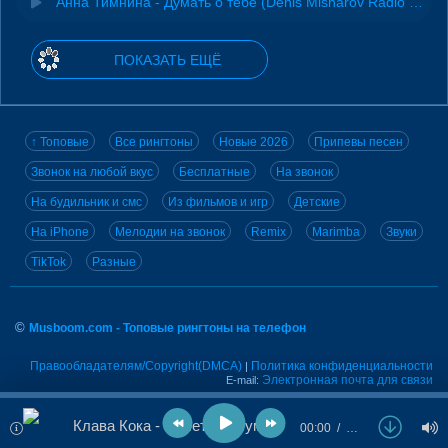
Анна Тимнина - Думать о тебе (Denis Misharov Radio Remix)
ПОКАЗАТЬ ЕЩЁ
↑ Топовые
Все рингтоны
Новые 2026
Припевы песен
Звонок на любой вкус
Бесплатные
На звонок
На будильник и смс
Из фильмов и игр
Детские
На iPhone
Мелодии на звонок
Remix
Marimba
Звуки
TikTok
Разные
©
Musboom.com - Топовые рингтоны на телефон
Правообладателям/Copyright(DMCA)
Политика конфиденциальности
|
Электронная почта для связи
E-mail:
Клава Кока - Сплетни. Шум. Лук. (Denis Misharov & DJ Bliss Radio Remix)
00:00
…