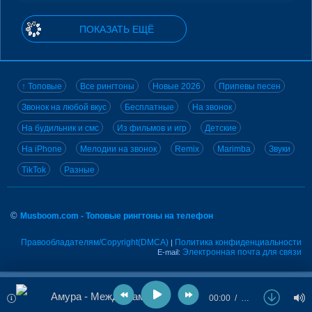
ПОКАЗАТЬ ЕЩЁ
↑ Топовые
Все рингтоны
Новые 2026
Припевы песен
Звонок на любой вкус
Бесплатные
На звонок
На будильник и смс
Из фильмов и игр
Детские
На iPhone
Мелодии на звонок
Remix
Marimba
Звуки
TikTok
Разные
©
Musboom.com - Топовые рингтоны на телефон
Правообладателям/Copyright(DMCA)
Политика конфиденциальности
|
Электронная почта для связи
E-mail:
Амура - Между нами
00:00
…