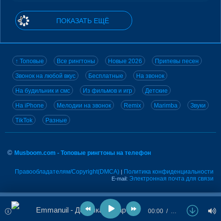
ПОКАЗАТЬ ЕЩЁ
↑ Топовые
Все рингтоны
Новые 2026
Припевы песен
Звонок на любой вкус
Бесплатные
На звонок
На будильник и смс
Из фильмов и игр
Детские
На iPhone
Мелодии на звонок
Remix
Marimba
Звуки
TikTok
Разные
©
Musboom.com - Топовые рингтоны на телефон
Правообладателям/Copyright(DMCA)
Политика конфиденциальности
|
Электронная почта для связи
E-mail:
Emmanuil - Девочка пожар
00:00
…