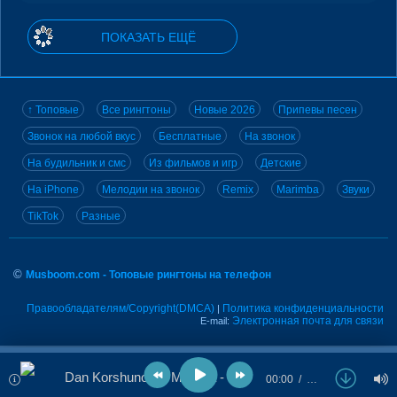
ПОКАЗАТЬ ЕЩЁ
↑ Топовые
Все рингтоны
Новые 2026
Припевы песен
Звонок на любой вкус
Бесплатные
На звонок
На будильник и смс
Из фильмов и игр
Детские
На iPhone
Мелодии на звонок
Remix
Marimba
Звуки
TikTok
Разные
©
Musboom.com - Топовые рингтоны на телефон
Правообладателям/Copyright(DMCA)
Политика конфиденциальности
|
Электронная почта для связи
E-mail:
Dan Korshunov & Mari Sa - Будь со мной
00:00
…