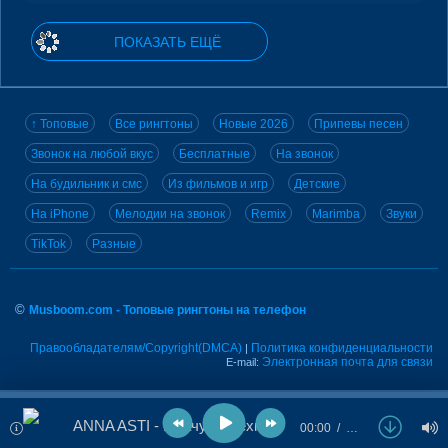
ПОКАЗАТЬ ЕЩЁ
↑ Топовые
Все рингтоны
Новые 2026
Припевы песен
Звонок на любой вкус
Бесплатные
На звонок
На будильник и смс
Из фильмов и игр
Детские
На iPhone
Мелодии на звонок
Remix
Marimba
Звуки
TikTok
Разные
©
Musboom.com - Топовые рингтоны на телефон
Правообладателям/Copyright(DMCA)
Политика конфиденциальности
|
Электронная почта для связи
E-mail:
ANNA ASTI - Плачу на техно
00:00
…