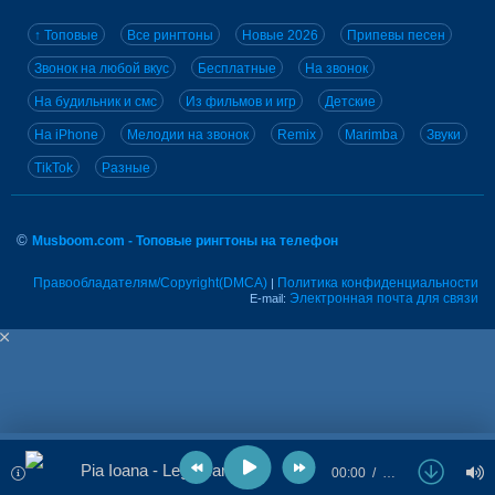
↑ Топовые
Все рингтоны
Новые 2026
Припевы песен
Звонок на любой вкус
Бесплатные
На звонок
На будильник и смс
Из фильмов и игр
Детские
На iPhone
Мелодии на звонок
Remix
Marimba
Звуки
TikTok
Разные
©
Musboom.com - Топовые рингтоны на телефон
Правообладателям/Copyright(DMCA)
Политика конфиденциальности
|
Электронная почта для связи
E-mail:
Pia Ioana - Legamant
00:00
…