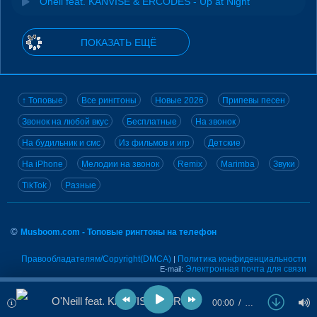
Oneil feat. KANVISE & ERCODES - Up at Night
ПОКАЗАТЬ ЕЩЁ
↑ Топовые
Все рингтоны
Новые 2026
Припевы песен
Звонок на любой вкус
Бесплатные
На звонок
На будильник и смс
Из фильмов и игр
Детские
На iPhone
Мелодии на звонок
Remix
Marimba
Звуки
TikTok
Разные
©
Musboom.com - Топовые рингтоны на телефон
Правообладателям/Copyright(DMCA)
Политика конфиденциальности
|
Электронная почта для связи
E-mail:
O'Neill feat. KANVISE & ERCODES - Never Forget
00:00
…