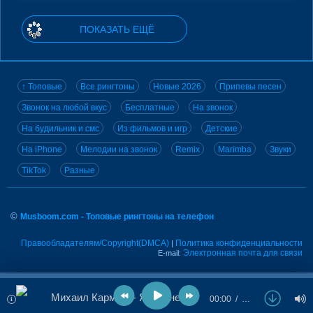
ПОКАЗАТЬ ЕЩЁ
↑ Топовые
Все рингтоны
Новые 2026
Припевы песен
Звонок на любой вкус
Бесплатные
На звонок
На будильник и смс
Из фильмов и игр
Детские
На iPhone
Мелодии на звонок
Remix
Marimba
Звуки
TikTok
Разные
©
Musboom.com - Топовые рингтоны на телефон
Правообладателям/Copyright(DMCA)
Политика конфиденциальности
|
Электронная почта для связи
E-mail:
Михаил Кармаш - Я по снегу шел
00:00
…