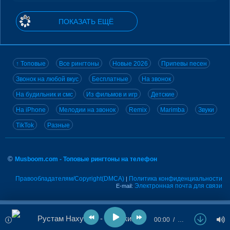
ПОКАЗАТЬ ЕЩЁ
↑ Топовые
Все рингтоны
Новые 2026
Припевы песен
Звонок на любой вкус
Бесплатные
На звонок
На будильник и смс
Из фильмов и игр
Детские
На iPhone
Мелодии на звонок
Remix
Marimba
Звуки
TikTok
Разные
©
Musboom.com - Топовые рингтоны на телефон
Правообладателям/Copyright(DMCA)
Политика конфиденциальности
|
Электронная почта для связи
E-mail:
Рустам Нахушев - Сладкий сон
00:00
…