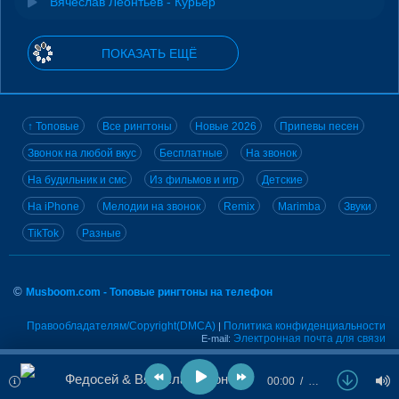
Вячеслав Леонтьев - Курьер
ПОКАЗАТЬ ЕЩЁ
↑ Топовые
Все рингтоны
Новые 2026
Припевы песен
Звонок на любой вкус
Бесплатные
На звонок
На будильник и смс
Из фильмов и игр
Детские
На iPhone
Мелодии на звонок
Remix
Marimba
Звуки
TikTok
Разные
©
Musboom.com - Топовые рингтоны на телефон
Правообладателям/Copyright(DMCA)
Политика конфиденциальности
|
Электронная почта для связи
E-mail:
Федосей & Вячеслав Леонтьев - На кухонке
00:00
…