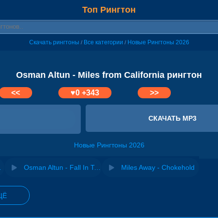
Топ Рингтон
Скачать рингтоны
Все категории
Новые Рингтоны 2026
/
/
Osman Altun - Miles from California рингтон
<<
♥
0
+343
>>
СКАЧАТЬ MP3
Новые Рингтоны 2026
elieve
Osman Altun - Fall In To You
Miles Away - Chokehold
ЩЁ