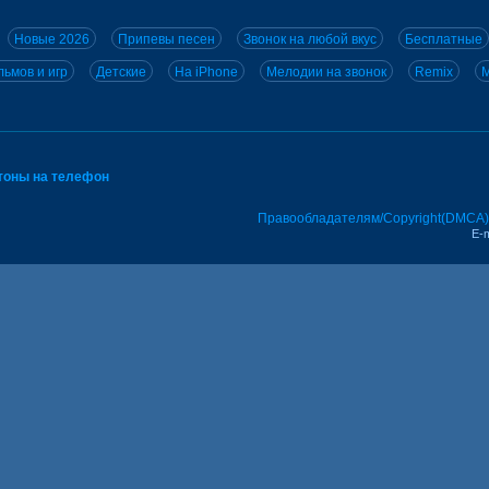
Новые 2026
Припевы песен
Звонок на любой вкус
Бесплатные
ьмов и игр
Детские
На iPhone
Мелодии на звонок
Remix
M
тоны на телефон
Правообладателям/Copyright(DMCA)
E-m