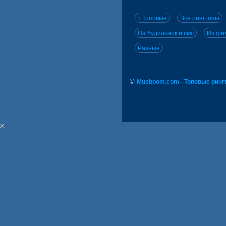
↑ Топовые
Все рингтоны
На будильник и смс
Из фил
Разные
©
Musboom.com - Топовые ринг