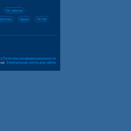
На звонок
arimba
Звуки
TikTok
Политика конфиденциальности
|
Электронная почта для связи
ail: