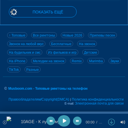
ПОКАЗАТЬ ЕЩЁ
↑ Топовые
Все рингтоны
Новые 2026
Припевы песен
Звонок на любой вкус
Бесплатные
На звонок
На будильник и смс
Из фильмов и игр
Детские
На iPhone
Мелодии на звонок
Remix
Marimba
Звуки
TikTok
Разные
©
Musboom.com - Топовые рингтоны на телефон
Правообладателям/Copyright(DMCA)
Политика конфиденциальности
|
Электронная почта для связи
E-mail:
10AGE - К лучшему
00:00
…