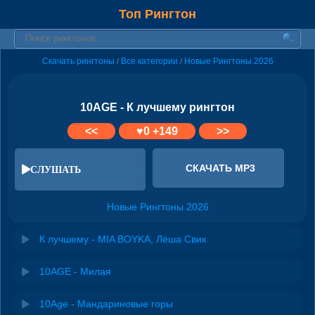
Топ Рингтон
Скачать рингтоны
Все категории
Новые Рингтоны 2026
/
/
10AGE - К лучшему рингтон
<<
♥
0
+149
>>
СКАЧАТЬ MP3
СЛУШАТЬ
Новые Рингтоны 2026
К лучшему - MIA BOYKA, Лёша Свик
10AGE - Милая
10Age - Мандариновые горы