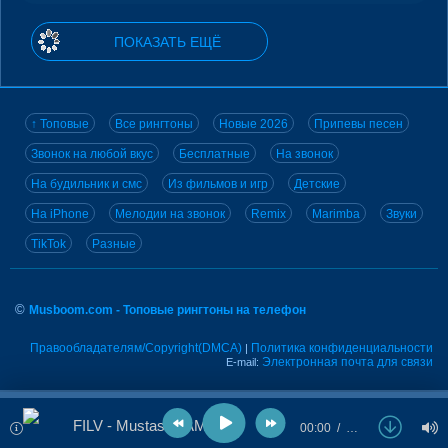
ПОКАЗАТЬ ЕЩЁ
↑ Топовые
Все рингтоны
Новые 2026
Припевы песен
Звонок на любой вкус
Бесплатные
На звонок
На будильник и смс
Из фильмов и игр
Детские
На iPhone
Мелодии на звонок
Remix
Marimba
Звуки
TikTok
Разные
©
Musboom.com - Топовые рингтоны на телефон
Правообладателям/Copyright(DMCA)
Политика конфиденциальности
|
Электронная почта для связи
E-mail:
FILV - Mustassa AMG
00:00
…