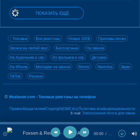
ПОКАЗАТЬ ЕЩЁ
↑ Топовые
Все рингтоны
Новые 2026
Припевы песен
Звонок на любой вкус
Бесплатные
На звонок
На будильник и смс
Из фильмов и игр
Детские
На iPhone
Мелодии на звонок
Remix
Marimba
Звуки
TikTok
Разные
©
Musboom.com - Топовые рингтоны на телефон
Правообладателям/Copyright(DMCA)
Политика конфиденциальности
|
Электронная почта для связи
E-mail:
Foxsen & Revalix - Falling Apart
00:00
…