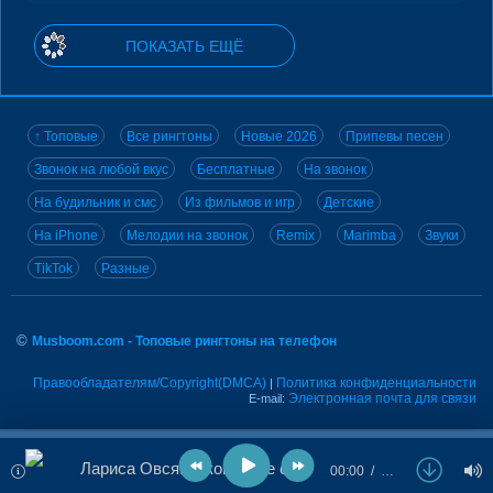
ПОКАЗАТЬ ЕЩЁ
↑ Топовые
Все рингтоны
Новые 2026
Припевы песен
Звонок на любой вкус
Бесплатные
На звонок
На будильник и смс
Из фильмов и игр
Детские
На iPhone
Мелодии на звонок
Remix
Marimba
Звуки
TikTok
Разные
©
Musboom.com - Топовые рингтоны на телефон
Правообладателям/Copyright(DMCA)
Политика конфиденциальности
|
Электронная почта для связи
E-mail:
Лариса Овсянникова - Не спасла
00:00
…