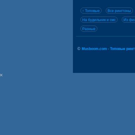
↑ Топовые
Все рингтоны
На будильник и смс
Из фил
Разные
©
Musboom.com - Топовые ринг