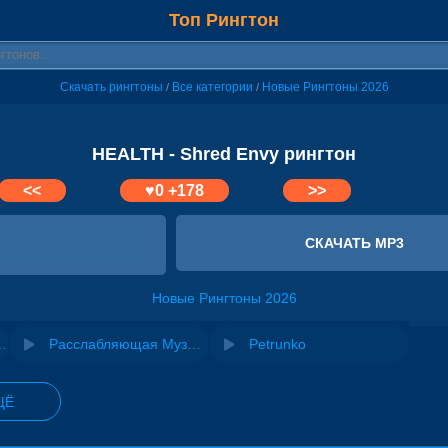
Топ Рингтон
Скачать рингтоны
Все категории
Новые Рингтоны 2026
/
/
HEALTH - Shred Envy рингтон
<<
♥
0
+178
>>
СКАЧАТЬ MP3
Новые Рингтоны 2026
я YouTube, Instagram, TikTok
Расслабляющая Музыка на звонок
Petrunko
ЩЁ