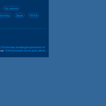
На звонок
arimba
Звуки
TikTok
Политика конфиденциальности
|
Электронная почта для связи
ail: