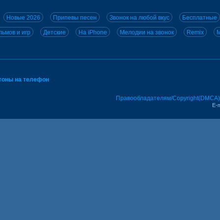
Новые 2026
Припевы песен
Звонок на любой вкус
Бесплатные
ьмов и игр
Детские
На iPhone
Мелодии на звонок
Remix
M
тоны на телефон
Правообладателям/Copyright(DMCA)
E-m