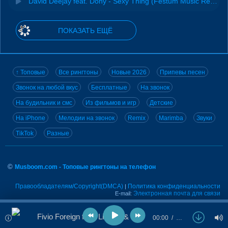
David Deejay feat. Dony - Sexy Thing (Festum Music Remix)
ПОКАЗАТЬ ЕЩЁ
↑ Топовые
Все рингтоны
Новые 2026
Припевы песен
Звонок на любой вкус
Бесплатные
На звонок
На будильник и смс
Из фильмов и игр
Детские
На iPhone
Мелодии на звонок
Remix
Marimba
Звуки
TikTok
Разные
©
Musboom.com - Топовые рингтоны на телефон
Правообладателям/Copyright(DMCA)
Политика конфиденциальности
|
Электронная почта для связи
E-mail:
Fivio Foreign feat. Lil Tjay & Tory Lanez - Sexy
00:00
…