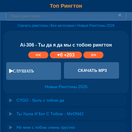
Топ Рингтон
Скачать рингтоны
Все категории
Новые Рингтоны 2026
/
/
Ai-306 - Ты да я да мы с тобою рингтон
<<
♥
0
+203
>>
СКАЧАТЬ MP3
СЛУШАТЬ
Новые Рингтоны 2026
CYGO - Быть с тобою да
Ты Ушла И Бог С Тобою - MirON42
Но мне с тобою очень грустно