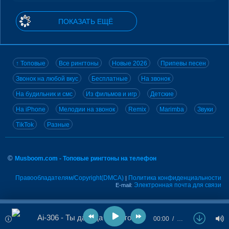
ПОКАЗАТЬ ЕЩЁ
↑ Топовые
Все рингтоны
Новые 2026
Припевы песен
Звонок на любой вкус
Бесплатные
На звонок
На будильник и смс
Из фильмов и игр
Детские
На iPhone
Мелодии на звонок
Remix
Marimba
Звуки
TikTok
Разные
©
Musboom.com - Топовые рингтоны на телефон
Правообладателям/Copyright(DMCA)
Политика конфиденциальности
|
Электронная почта для связи
E-mail:
Ai-306 - Ты да я да мы с тобою
00:00
…