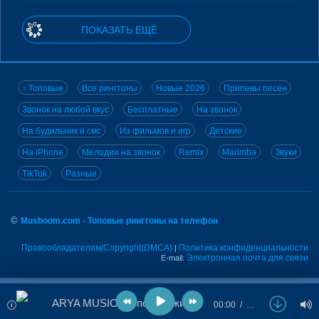
ПОКАЗАТЬ ЕЩЁ
↑ Топовые
Все рингтоны
Новые 2026
Припевы песен
Звонок на любой вкус
Бесплатные
На звонок
На будильник и смс
Из фильмов и игр
Детские
На iPhone
Мелодии на звонок
Remix
Marimba
Звуки
TikTok
Разные
©
Musboom.com - Топовые рингтоны на телефон
Правообладателям/Copyright(DMCA)
Политика конфиденциальности
|
Электронная почта для связи
E-mail:
ARYA MUSIC - В потоке жизни
00:00
…