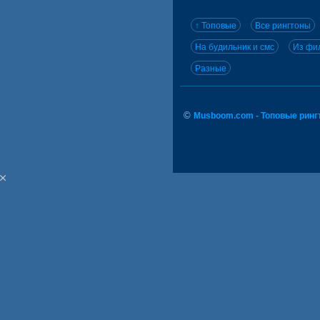
↑ Топовые
Все рингтоны
На будильник и смс
Из фил
Разные
©
Musboom.com - Топовые ринг