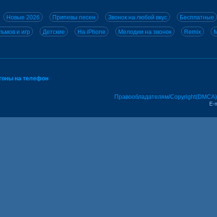
Новые 2026
Припевы песен
Звонок на любой вкус
Бесплатные
ьмов и игр
Детские
На iPhone
Мелодии на звонок
Remix
M
тоны на телефон
Правообладателям/Copyright(DMCA)
E-m