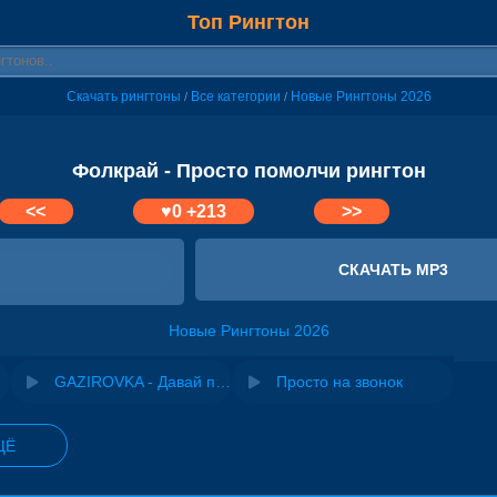
Топ Рингтон
Скачать рингтоны
Все категории
Новые Рингтоны 2026
/
/
Фолкрай - Просто помолчи рингтон
<<
♥
0
+213
>>
СКАЧАТЬ MP3
Новые Рингтоны 2026
GAZIROVKA - Давай помолчи
Просто на звонок
ЩЁ