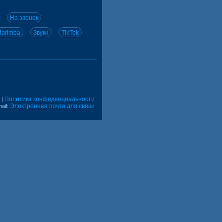
На звонок
arimba
Звуки
TikTok
Политика конфиденциальности
|
Электронная почта для связи
ail: