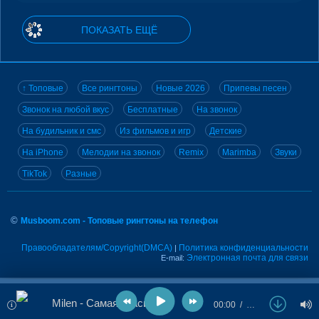
ПОКАЗАТЬ ЕЩЁ
↑ Топовые
Все рингтоны
Новые 2026
Припевы песен
Звонок на любой вкус
Бесплатные
На звонок
На будильник и смс
Из фильмов и игр
Детские
На iPhone
Мелодии на звонок
Remix
Marimba
Звуки
TikTok
Разные
©
Musboom.com - Топовые рингтоны на телефон
Правообладателям/Copyright(DMCA)
Политика конфиденциальности
|
Электронная почта для связи
E-mail:
Milen - Самая красивая
00:00
…