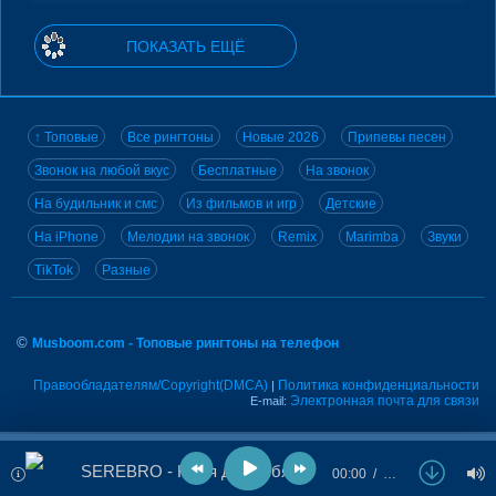
ПОКАЗАТЬ ЕЩЁ
↑ Топовые
Все рингтоны
Новые 2026
Припевы песен
Звонок на любой вкус
Бесплатные
На звонок
На будильник и смс
Из фильмов и игр
Детские
На iPhone
Мелодии на звонок
Remix
Marimba
Звуки
TikTok
Разные
©
Musboom.com - Топовые рингтоны на телефон
Правообладателям/Copyright(DMCA)
Политика конфиденциальности
|
Электронная почта для связи
E-mail:
SEREBRO - Кто я для тебя
00:00
…