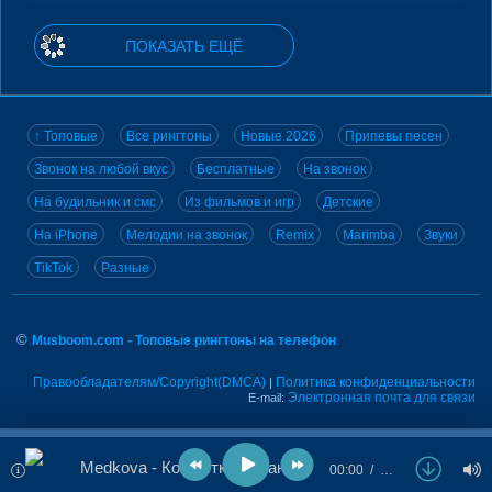
ПОКАЗАТЬ ЕЩЁ
↑ Топовые
Все рингтоны
Новые 2026
Припевы песен
Звонок на любой вкус
Бесплатные
На звонок
На будильник и смс
Из фильмов и игр
Детские
На iPhone
Мелодии на звонок
Remix
Marimba
Звуки
TikTok
Разные
©
Musboom.com - Топовые рингтоны на телефон
Правообладателям/Copyright(DMCA)
Политика конфиденциальности
|
Электронная почта для связи
E-mail:
Medkova - Конфетки-бараночки
00:00
…