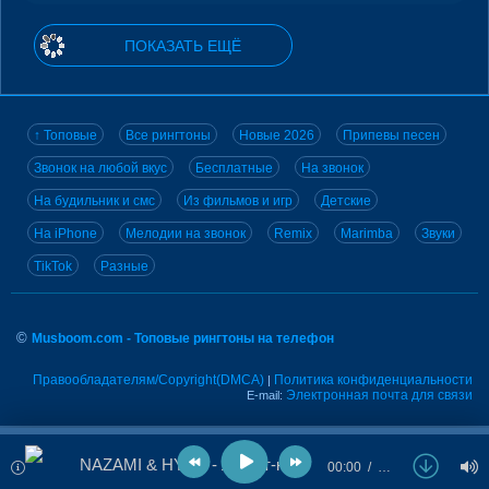
ПОКАЗАТЬ ЕЩЁ
↑ Топовые
Все рингтоны
Новые 2026
Припевы песен
Звонок на любой вкус
Бесплатные
На звонок
На будильник и смс
Из фильмов и игр
Детские
На iPhone
Мелодии на звонок
Remix
Marimba
Звуки
TikTok
Разные
©
Musboom.com - Топовые рингтоны на телефон
Правообладателям/Copyright(DMCA)
Политика конфиденциальности
|
Электронная почта для связи
E-mail:
NAZAMI & HYDY - Любит-не любит
00:00
…