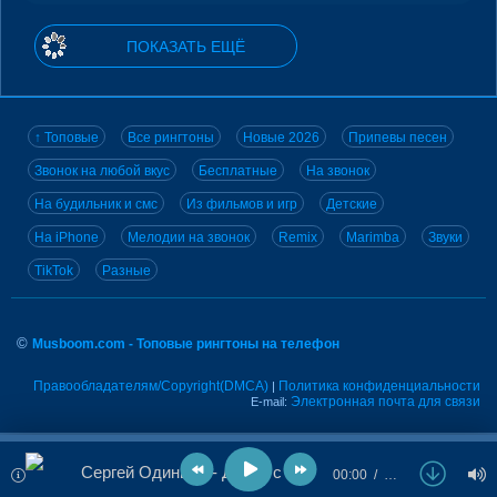
ПОКАЗАТЬ ЕЩЁ
↑ Топовые
Все рингтоны
Новые 2026
Припевы песен
Звонок на любой вкус
Бесплатные
На звонок
На будильник и смс
Из фильмов и игр
Детские
На iPhone
Мелодии на звонок
Remix
Marimba
Звуки
TikTok
Разные
©
Musboom.com - Топовые рингтоны на телефон
Правообладателям/Copyright(DMCA)
Политика конфиденциальности
|
Электронная почта для связи
E-mail:
Сергей Одинцов - Давай с тобою
00:00
…