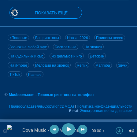
ПОКАЗАТЬ ЕЩЁ
↑ Топовые
Все рингтоны
Новые 2026
Припевы песен
Звонок на любой вкус
Бесплатные
На звонок
На будильник и смс
Из фильмов и игр
Детские
На iPhone
Мелодии на звонок
Remix
Marimba
Звуки
TikTok
Разные
©
Musboom.com - Топовые рингтоны на телефон
Правообладателям/Copyright(DMCA)
Политика конфиденциальности
|
Электронная почта для связи
E-mail:
Dova Music - Call My Name
00:00
…