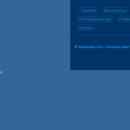
↑ Топовые
Все рингтоны
На будильник и смс
Из фил
Разные
©
Musboom.com - Топовые ринг