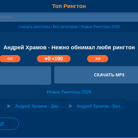
Топ Рингтон
Скачать рингтоны
Все категории
Новые Рингтоны 2026
/
/
Андрей Храмов - Нежно обнимал любя рингтон
<<
♥
0
+190
>>
СКАЧАТЬ MP3
Новые Рингтоны 2026
ка моя
Андрей Храмов - Два полюса
Андрей Храмов - Белым снегом
ЩЁ