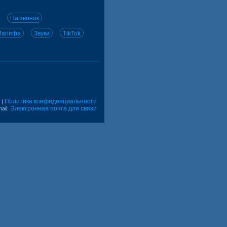
На звонок
arimba
Звуки
TikTok
Политика конфиденциальности
|
Электронная почта для связи
ail: