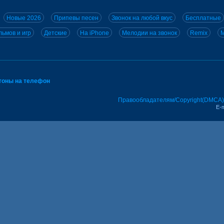
Новые 2026
Припевы песен
Звонок на любой вкус
Бесплатные
ьмов и игр
Детские
На iPhone
Мелодии на звонок
Remix
M
тоны на телефон
Правообладателям/Copyright(DMCA)
E-m