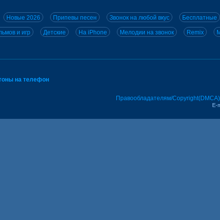
Новые 2026
Припевы песен
Звонок на любой вкус
Бесплатные
ьмов и игр
Детские
На iPhone
Мелодии на звонок
Remix
M
тоны на телефон
Правообладателям/Copyright(DMCA)
E-m