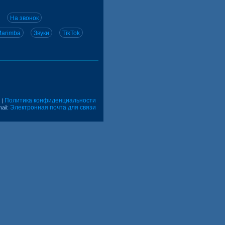
На звонок
arimba
Звуки
TikTok
Политика конфиденциальности
|
Электронная почта для связи
ail: