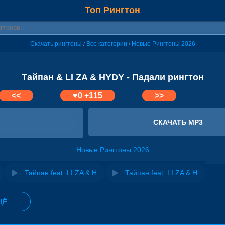
Топ Рингтон
Скачать рингтоны
Все категории
Новые Рингтоны 2026
/
/
Тайпан & LI ZA & HYDY - Падали рингтон
<<
♥
0
+115
>>
СКАЧАТЬ MP3
Новые Рингтоны 2026
 & HYDY - Лампочки
Тайпан feat. LI ZA & HYDY - Бабочки
Тайпан feat. LI ZA & HYDY - Пули
ЩЁ