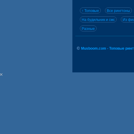
↑ Топовые
Все рингтоны
На будильник и смс
Из фил
Разные
©
Musboom.com - Топовые ринг