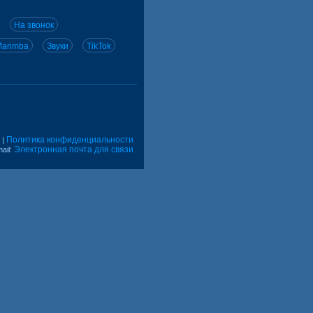
На звонок
arimba
Звуки
TikTok
Политика конфиденциальности
|
Электронная почта для связи
ail: