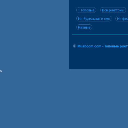
↑ Топовые
Все рингтоны
На будильник и смс
Из фил
Разные
©
Musboom.com - Топовые ринг