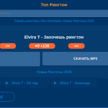
Топ Рингтон
Скачать рингтоны
Все категории
Новые Рингтоны 2026
/
/
Elvira T - Захочешь рингтон
<<
♥
0
+130
>>
СКАЧАТЬ MP3
Новые Рингтоны 2026
ь
Elvira T - Об лёд
Elvira T - Анаконда
ЩЁ