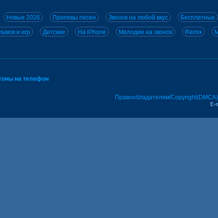
Новые 2026
Припевы песен
Звонок на любой вкус
Бесплатные
ьмов и игр
Детские
На iPhone
Мелодии на звонок
Remix
M
тоны на телефон
Правообладателям/Copyright(DMCA)
E-m