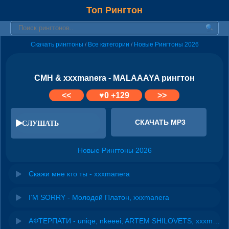
Топ Рингтон
Скачать рингтоны
Все категории
Новые Рингтоны 2026
/
/
CMH & xxxmanera - MALAAAYA рингтон
<<
♥
0
+129
>>
СКАЧАТЬ MP3
СЛУШАТЬ
Новые Рингтоны 2026
Скажи мне кто ты - xxxmanera
I’M SORRY - Молодой Платон, xxxmanera
АФТЕРПАТИ - uniqe, nkeeei, ARTEM SHILOVETS, xxxmanera