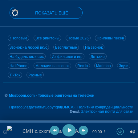
ПОКАЗАТЬ ЕЩЁ
↑ Топовые
Все рингтоны
Новые 2026
Припевы песен
Звонок на любой вкус
Бесплатные
На звонок
На будильник и смс
Из фильмов и игр
Детские
На iPhone
Мелодии на звонок
Remix
Marimba
Звуки
TikTok
Разные
©
Musboom.com - Топовые рингтоны на телефон
Правообладателям/Copyright(DMCA)
Политика конфиденциальности
|
Электронная почта для связи
E-mail:
CMH & xxxmanera - MALAAAYA
00:00
…