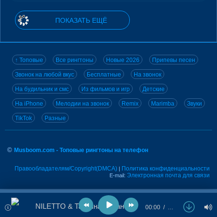
ПОКАЗАТЬ ЕЩЁ
↑ Топовые
Все рингтоны
Новые 2026
Припевы песен
Звонок на любой вкус
Бесплатные
На звонок
На будильник и смс
Из фильмов и игр
Детские
На iPhone
Мелодии на звонок
Remix
Marimba
Звуки
TikTok
Разные
©
Musboom.com - Топовые рингтоны на телефон
Правообладателям/Copyright(DMCA)
Политика конфиденциальности
|
Электронная почта для связи
E-mail:
NILETTO & Татьяна Буланова - Первыми
00:00
…