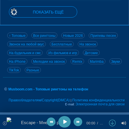
ПОКАЗАТЬ ЕЩЁ
↑ Топовые
Все рингтоны
Новые 2026
Припевы песен
Звонок на любой вкус
Бесплатные
На звонок
На будильник и смс
Из фильмов и игр
Детские
На iPhone
Мелодии на звонок
Remix
Marimba
Звуки
TikTok
Разные
©
Musboom.com - Топовые рингтоны на телефон
Правообладателям/Copyright(DMCA)
Политика конфиденциальности
|
Электронная почта для связи
E-mail:
Escape - Мне все равно
00:00
…