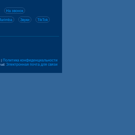
На звонок
arimba
Звуки
TikTok
Политика конфиденциальности
|
Электронная почта для связи
ail: