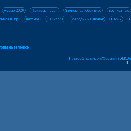
Новые 2026
Припевы песен
Звонок на любой вкус
Бесплатные
ьмов и игр
Детские
На iPhone
Мелодии на звонок
Remix
M
тоны на телефон
Правообладателям/Copyright(DMCA)
E-m