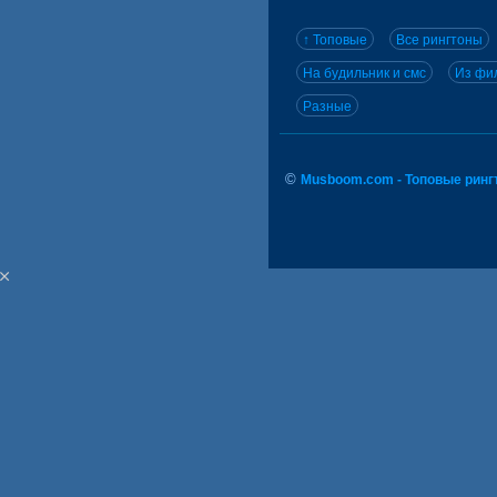
↑ Топовые
Все рингтоны
На будильник и смс
Из фил
Разные
©
Musboom.com - Топовые ринг