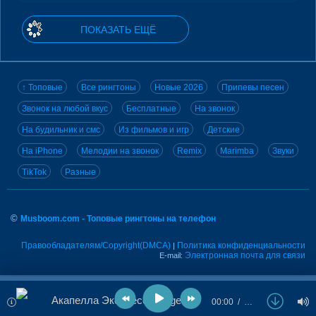
ПОКАЗАТЬ ЕЩЁ
↑ Топовые
Все рингтоны
Новые 2026
Припевы песен
Звонок на любой вкус
Бесплатные
На звонок
На будильник и смс
Из фильмов и игр
Детские
На iPhone
Мелодии на звонок
Remix
Marimba
Звуки
TikTok
Разные
©
Musboom.com - Топовые рингтоны на телефон
Правообладателям/Copyright(DMCA)
Политика конфиденциальности
|
Электронная почта для связи
E-mail:
Акапелла Экспресс - Angel
00:00
…