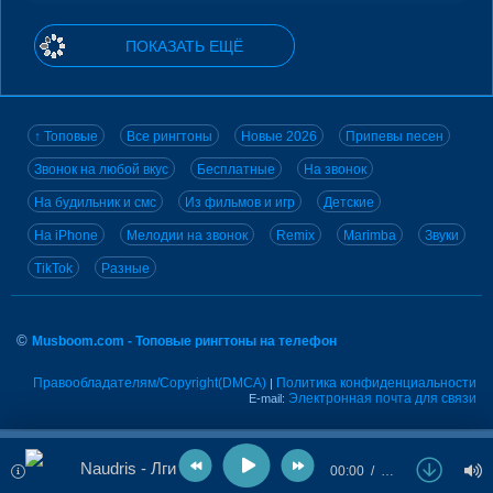
ПОКАЗАТЬ ЕЩЁ
↑ Топовые
Все рингтоны
Новые 2026
Припевы песен
Звонок на любой вкус
Бесплатные
На звонок
На будильник и смс
Из фильмов и игр
Детские
На iPhone
Мелодии на звонок
Remix
Marimba
Звуки
TikTok
Разные
©
Musboom.com - Топовые рингтоны на телефон
Правообладателям/Copyright(DMCA)
Политика конфиденциальности
|
Электронная почта для связи
E-mail:
Naudris - Лги мне
00:00
…