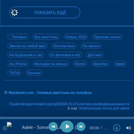
ПОКАЗАТЬ ЕЩЁ
↑ Топовые
Все рингтоны
Новые 2026
Припевы песен
Звонок на любой вкус
Бесплатные
На звонок
На будильник и смс
Из фильмов и игр
Детские
На iPhone
Мелодии на звонок
Remix
Marimba
Звуки
TikTok
Разные
©
Musboom.com - Топовые рингтоны на телефон
Правообладателям/Copyright(DMCA)
Политика конфиденциальности
|
Электронная почта для связи
E-mail:
Adele - Someone Like You (Afro Soul Cover)
00:00
…