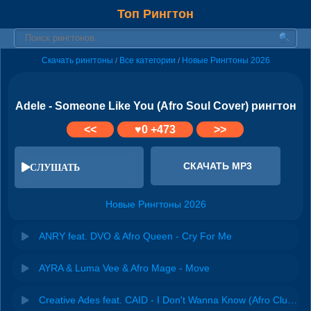
Топ Рингтон
Скачать рингтоны
Все категории
Новые Рингтоны 2026
/
/
Adele - Someone Like You (Afro Soul Cover) рингтон
<<
♥
0
+473
>>
СКАЧАТЬ MP3
СЛУШАТЬ
Новые Рингтоны 2026
ANRY feat. DVO & Afro Queen - Cry For Me
AYRA & Luma Vee & Afro Mage - Move
Creative Ades feat. CAID - I Don't Wanna Know (Afro Club Version)