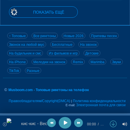
ПОКАЗАТЬ ЕЩЁ
↑ Топовые
Все рингтоны
Новые 2026
Припевы песен
Звонок на любой вкус
Бесплатные
На звонок
На будильник и смс
Из фильмов и игр
Детские
На iPhone
Мелодии на звонок
Remix
Marimba
Звуки
TikTok
Разные
©
Musboom.com - Топовые рингтоны на телефон
Правообладателям/Copyright(DMCA)
Политика конфиденциальности
|
Электронная почта для связи
E-mail:
кис-кис - Весна
00:00
…