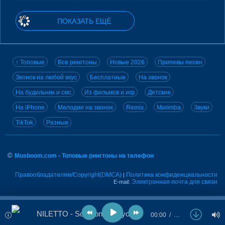
ПОКАЗАТЬ ЕЩЁ
↑ Топовые
Все рингтоны
Новые 2026
Припевы песен
Звонок на любой вкус
Бесплатные
На звонок
На будильник и смс
Из фильмов и игр
Детские
На iPhone
Мелодии на звонок
Remix
Marimba
Звуки
TikTok
Разные
©
Musboom.com - Топовые рингтоны на телефон
Правообладателям/Copyright(DMCA)
Политика конфиденциальности
|
Электронная почта для связи
E-mail:
NILETTO - Someone like you
00:00
…