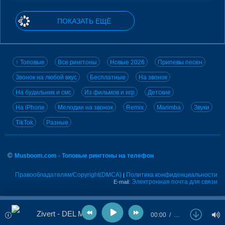
ПОКАЗАТЬ ЕЩЁ
↑ Топовые
Все рингтоны
Новые 2026
Припевы песен
Звонок на любой вкус
Бесплатные
На звонок
На будильник и смс
Из фильмов и игр
Детские
На iPhone
Мелодии на звонок
Remix
Marimba
Звуки
TikTok
Разные
©
Musboom.com - Топовые рингтоны на телефон
Правообладателям/Copyright(DMCA)
Политика конфиденциальности
|
Электронная почта для связи
E-mail:
Zivert - DEL MAR
00:00
…