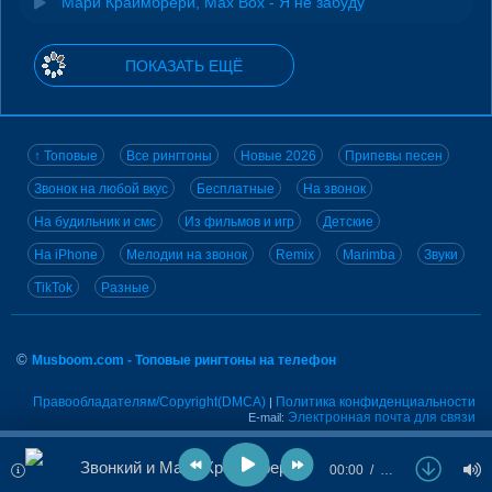
Мари Краймбрери, Max Box - Я не забуду
ПОКАЗАТЬ ЕЩЁ
↑ Топовые
Все рингтоны
Новые 2026
Припевы песен
Звонок на любой вкус
Бесплатные
На звонок
На будильник и смс
Из фильмов и игр
Детские
На iPhone
Мелодии на звонок
Remix
Marimba
Звуки
TikTok
Разные
©
Musboom.com - Топовые рингтоны на телефон
Правообладателям/Copyright(DMCA)
Политика конфиденциальности
|
Электронная почта для связи
E-mail:
Звонкий и Мари Краймбрери - Как Дела, Малыш?
00:00
…