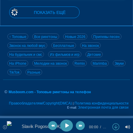
ПОКАЗАТЬ ЕЩЁ
↑ Топовые
Все рингтоны
Новые 2026
Припевы песен
Звонок на любой вкус
Бесплатные
На звонок
На будильник и смс
Из фильмов и игр
Детские
На iPhone
Мелодии на звонок
Remix
Marimba
Звуки
TikTok
Разные
©
Musboom.com - Топовые рингтоны на телефон
Правообладателям/Copyright(DMCA)
Политика конфиденциальности
|
Электронная почта для связи
E-mail:
Slavik Pogosov - Ждать
00:00
…