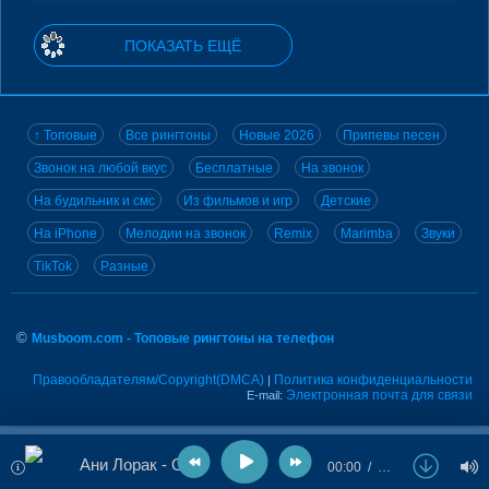
ПОКАЗАТЬ ЕЩЁ
↑ Топовые
Все рингтоны
Новые 2026
Припевы песен
Звонок на любой вкус
Бесплатные
На звонок
На будильник и смс
Из фильмов и игр
Детские
На iPhone
Мелодии на звонок
Remix
Marimba
Звуки
TikTok
Разные
©
Musboom.com - Топовые рингтоны на телефон
Правообладателям/Copyright(DMCA)
Политика конфиденциальности
|
Электронная почта для связи
E-mail:
Ани Лорак - Он
00:00
…