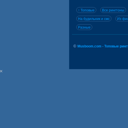
↑ Топовые
Все рингтоны
На будильник и смс
Из фил
Разные
©
Musboom.com - Топовые ринг