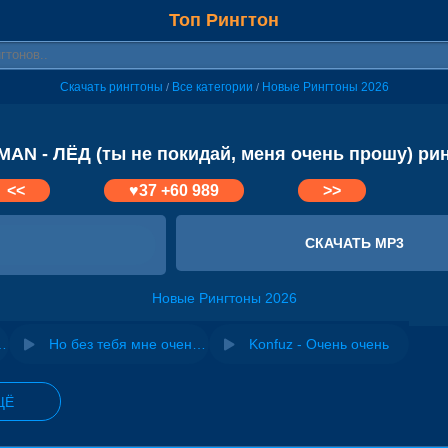
Топ Рингтон
Скачать рингтоны
Все категории
Новые Рингтоны 2026
/
/
AN - ЛЁД (ты не покидай, меня очень прошу) ри
<<
♥
37
+60 989
>>
СКАЧАТЬ MP3
Новые Рингтоны 2026
 очень прошу (Adonmix edit)
Но без тебя мне очень пусто, очень грустно
Konfuz - Очень очень
ЩЁ