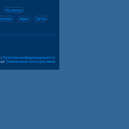
На звонок
arimba
Звуки
TikTok
Политика конфиденциальности
|
Электронная почта для связи
ail: