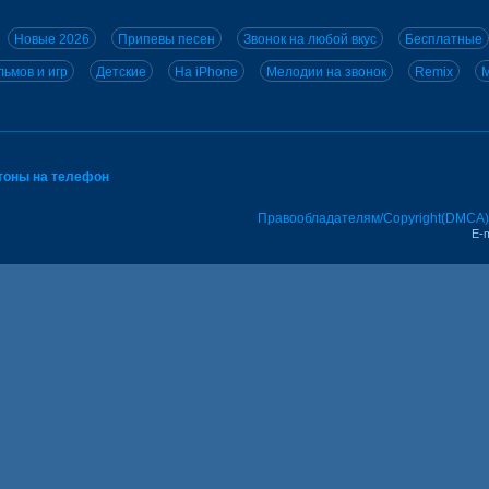
Новые 2026
Припевы песен
Звонок на любой вкус
Бесплатные
ьмов и игр
Детские
На iPhone
Мелодии на звонок
Remix
M
тоны на телефон
Правообладателям/Copyright(DMCA)
E-m