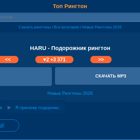
Топ Рингтон
Скачать рингтоны
Все категории
Новые Рингтоны 2026
/
/
HARU - Подорожник рингтон
<<
♥
2
+3 371
>>
СКАЧАТЬ MP3
Новые Рингтоны 2026
я
Я приложу подорожник на раненое сердце
ЩЁ