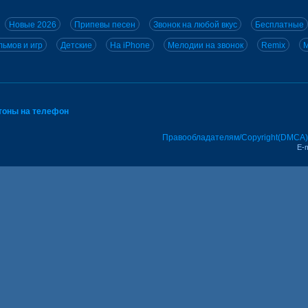
Новые 2026
Припевы песен
Звонок на любой вкус
Бесплатные
ьмов и игр
Детские
На iPhone
Мелодии на звонок
Remix
M
тоны на телефон
Правообладателям/Copyright(DMCA)
E-m