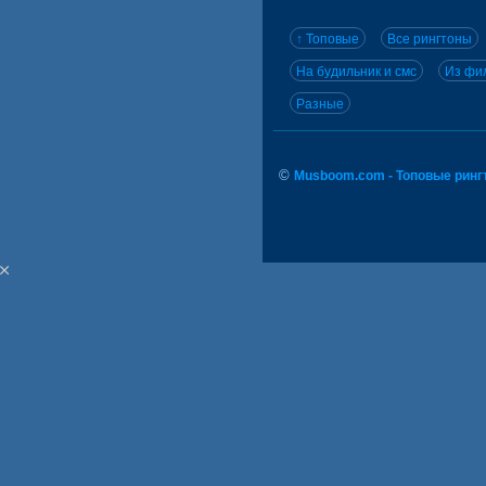
↑ Топовые
Все рингтоны
На будильник и смс
Из фил
Разные
©
Musboom.com - Топовые ринг