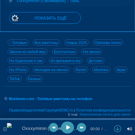
Oxxxymiron (Оксимирон) - Тень
ПОКАЗАТЬ ЕЩЁ
↑ Топовые
Все рингтоны
Новые 2026
Припевы песен
Звонок на любой вкус
Бесплатные
На звонок
На будильник и смс
Из фильмов и игр
Детские
На iPhone
Мелодии на звонок
Remix
Marimba
Звуки
TikTok
Разные
©
Musboom.com - Топовые рингтоны на телефон
Правообладателям/Copyright(DMCA)
Политика конфиденциальности
|
Электронная почта для связи
E-mail:
Oxxxymiron (Оксимирон), АИГЕЛ - Намешано
00:00
…