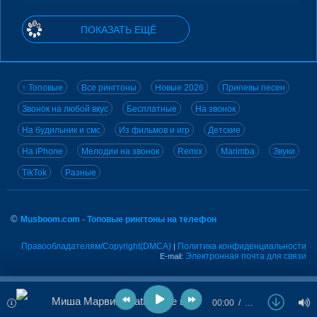
ПОКАЗАТЬ ЕЩЁ
↑ Топовые
Все рингтоны
Новые 2026
Припевы песен
Звонок на любой вкус
Бесплатные
На звонок
На будильник и смс
Из фильмов и игр
Детские
На iPhone
Мелодии на звонок
Remix
Marimba
Звуки
TikTok
Разные
©
Musboom.com - Топовые рингтоны на телефон
Правообладателям/Copyright(DMCA)
Политика конфиденциальности
|
Электронная почта для связи
E-mail:
Миша Марвин, Natan - Не в этой жизни
00:00
…