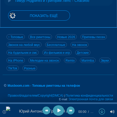
Тимур Родригез и Григорий Лепс - Спасибо
ПОКАЗАТЬ ЕЩЁ
↑ Топовые
Все рингтоны
Новые 2026
Припевы песен
Звонок на любой вкус
Бесплатные
На звонок
На будильник и смс
Из фильмов и игр
Детские
На iPhone
Мелодии на звонок
Remix
Marimba
Звуки
TikTok
Разные
©
Musboom.com - Топовые рингтоны на телефон
Правообладателям/Copyright(DMCA)
Политика конфиденциальности
|
Электронная почта для связи
E-mail:
Юрий Антонов и Григорий Лепс - Любимая
00:00
…