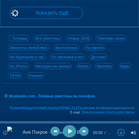
ПОКАЗАТЬ ЕЩЁ
↑ Топовые
Все рингтоны
Новые 2026
Припевы песен
Звонок на любой вкус
Бесплатные
На звонок
На будильник и смс
Из фильмов и игр
Детские
На iPhone
Мелодии на звонок
Remix
Marimba
Звуки
TikTok
Разные
©
Musboom.com - Топовые рингтоны на телефон
Правообладателям/Copyright(DMCA)
Политика конфиденциальности
|
Электронная почта для связи
E-mail:
Аня Покров - Больше Не Верю
00:00
…