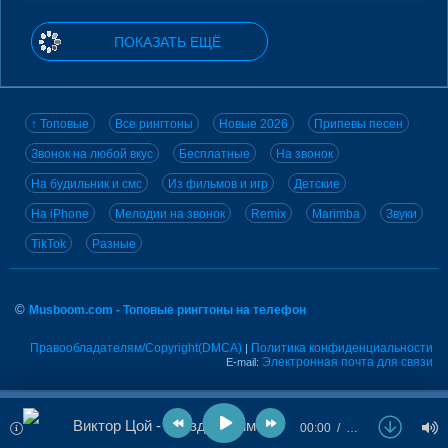
ПОКАЗАТЬ ЕЩЁ
↑ Топовые
Все рингтоны
Новые 2026
Припевы песен
Звонок на любой вкус
Бесплатные
На звонок
На будильник и смс
Из фильмов и игр
Детские
На iPhone
Мелодии на звонок
Remix
Marimba
Звуки
TikTok
Разные
©
Musboom.com - Топовые рингтоны на телефон
Правообладателям/Copyright(DMCA)
Политика конфиденциальности
|
Электронная почта для связи
E-mail:
Виктор Цой - Звезда по имени Солнце
00:00
…