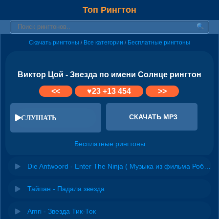
Топ Рингтон
Скачать рингтоны
Все категории
Бесплатные рингтоны
/
/
Виктор Цой - Звезда по имени Солнце рингтон
<<
♥
23
+13 454
>>
СКАЧАТЬ MP3
СЛУШАТЬ
Бесплатные рингтоны
Die Antwoord - Enter The Ninja ( Музыка из фильма Робот по имени Чаппи)
Тайпан - Падала звезда
Amri - Звезда Тик-Ток